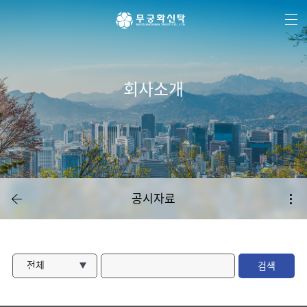
주
본
하
메
문
단
뉴
바
메
바
로
뉴
로
가
바
가
기
로
기
가
기
회사소개
공시자료
전체
검색