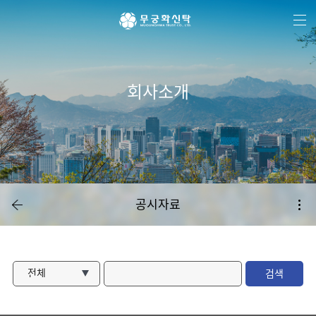
주
본
하
메
문
단
뉴
바
메
바
로
뉴
로
가
바
가
기
로
기
가
기
회사소개
공시자료
전체
검색