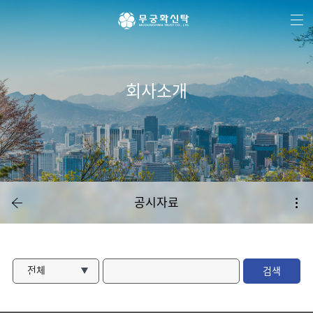
주
본
하
메
문
단
뉴
바
메
바
로
뉴
로
가
바
가
기
로
기
가
기
회사소개
공시자료
전체
검색