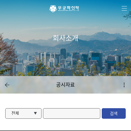
주
본
하
메
문
단
뉴
바
메
바
로
뉴
로
가
바
가
기
로
기
가
기
회사소개
공시자료
전체
검색