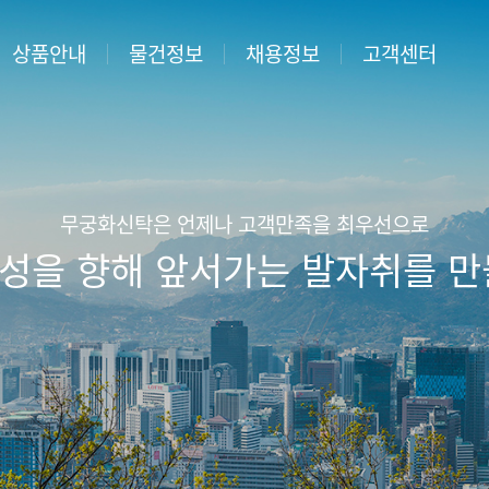
상품안내
물건정보
채용정보
고객센터
산신탁이란
매각/공매물건
채용공고 및 지원
자주묻는질문
·
채용공고
형토지신탁
분양물건
담당 직원 찾기
·
지원서접수
형토지신탁
상담안내
·
합격자조회
무궁화신탁은 언제나 고객만족을 최우선으로
정비사업
성을 향해 앞서가는 발자취를 만
상시채용
신탁
관리신탁
사무
신탁
신탁
팅