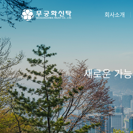
주
본
하
메
문
단
뉴
바
메
회사소개
바
로
뉴
로
가
바
가
기
로
무궁화신탁소개
부동
기
가
기
·
회사개요
차입
·
연혁
관리
·
조직도
도시
·
비전 2030
새로운 가능
담보
·
계열사 등
분양
공시자료
대리
회사소식
처분
오시는길
관리
컨설