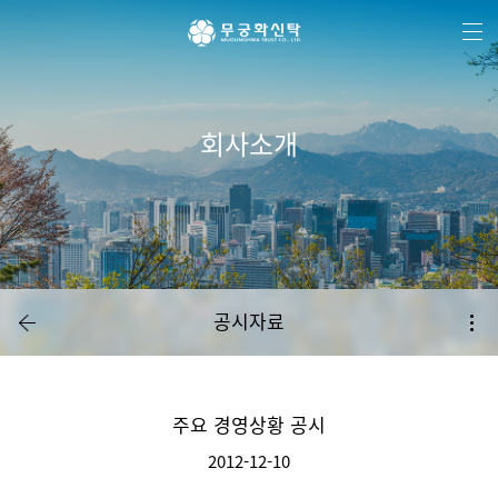
주
본
하
메
문
단
뉴
바
메
바
로
뉴
로
가
바
가
기
로
기
가
기
회사소개
공시자료
주요 경영상황 공시
2012-12-10