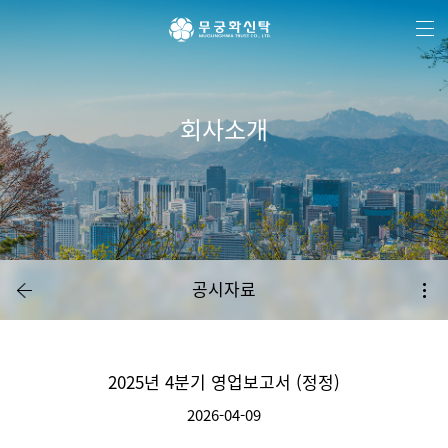
주
본
하
메
문
단
뉴
바
메
바
로
뉴
로
가
바
가
기
로
기
가
기
회사소개
공시자료
2025년 4분기 영업보고서 (정정)
2026-04-09