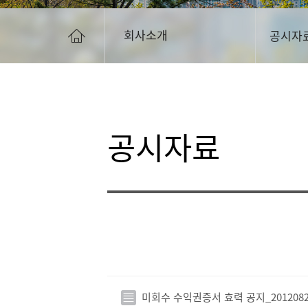
회사소개
공시자
공시자료
미회수 수익권증서 효력 공지_20120821