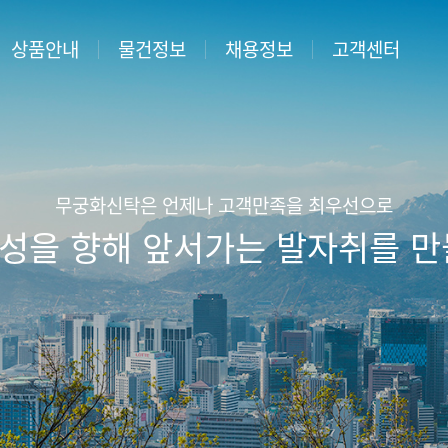
상품안내
물건정보
채용정보
고객센터
산신탁이란
매각/공매물건
채용공고 및 지원
자주묻는질문
·
채용공고
형토지신탁
분양물건
담당 직원 찾기
·
지원서접수
형토지신탁
상담안내
·
합격자조회
무궁화신탁은 언제나 고객만족을 최우선으로
정비사업
성을 향해 앞서가는 발자취를 만
상시채용
신탁
관리신탁
사무
신탁
신탁
팅