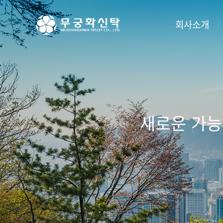
주
본
하
메
문
단
뉴
바
메
회사소개
바
로
뉴
로
가
바
가
기
로
무궁화신탁소개
부동
기
가
기
·
회사개요
차입
·
연혁
관리
·
조직도
도시
·
비전 2030
새로운 가능
담보
·
계열사 등
분양
공시자료
대리
회사소식
처분
오시는길
관리
컨설