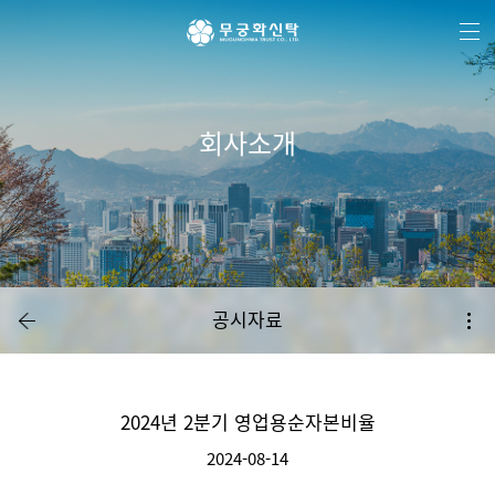
주
본
하
메
문
단
뉴
바
메
바
로
뉴
로
가
바
가
기
로
기
가
기
회사소개
공시자료
2024년 2분기 영업용순자본비율
2024-08-14