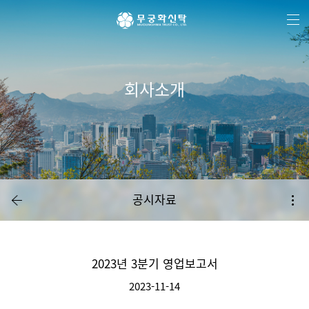
주
본
하
메
문
단
뉴
바
메
바
로
뉴
로
가
바
가
기
로
기
가
기
회사소개
공시자료
2023년 3분기 영업보고서
2023-11-14