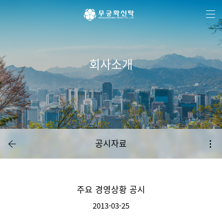
주
본
하
메
문
단
뉴
바
메
바
로
뉴
로
가
바
가
기
로
기
가
기
회사소개
공시자료
주요 경영상황 공시
2013-03-25