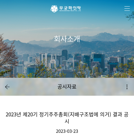
주
본
하
메
문
단
뉴
바
메
바
로
뉴
로
가
바
가
기
로
기
가
기
회사소개
공시자료
2023년 제20기 정기주주총회(지배구조법에 의거) 결과 공
시
2023-03-23