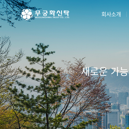
주
본
하
메
문
단
뉴
바
메
회사소개
바
로
뉴
로
가
바
가
기
로
무궁화신탁소개
부동
기
가
기
·
회사개요
차입
·
연혁
관리
·
조직도
도시
·
비전 2030
새로운 가능
담보
·
계열사 등
분양
공시자료
대리
회사소식
처분
오시는길
관리
컨설