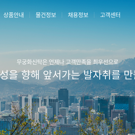
상품안내
물건정보
채용정보
고객센터
산신탁이란
매각/공매물건
채용공고 및 지원
자주묻는질문
·
채용공고
형토지신탁
분양물건
담당 직원 찾기
·
지원서접수
형토지신탁
상담안내
·
합격자조회
무궁화신탁은 언제나 고객만족을 최우선으로
정비사업
성을 향해 앞서가는 발자취를 만
상시채용
신탁
관리신탁
사무
신탁
신탁
팅