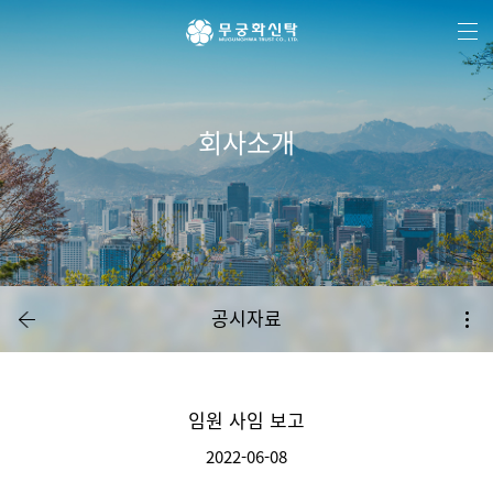
주
본
하
메
문
단
뉴
바
메
바
로
뉴
로
가
바
가
기
로
기
가
기
회사소개
공시자료
임원 사임 보고
2022-06-08