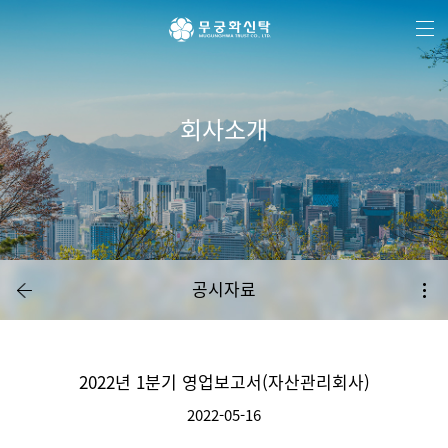
주
본
하
메
문
단
뉴
바
메
바
로
뉴
로
가
바
가
기
로
기
가
기
회사소개
공시자료
2022년 1분기 영업보고서(자산관리회사)
2022-05-16