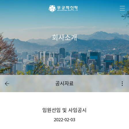
주
본
하
메
문
단
뉴
바
메
바
로
뉴
로
가
바
가
기
로
기
가
기
회사소개
공시자료
임원선임 및 사임공시
2022-02-03